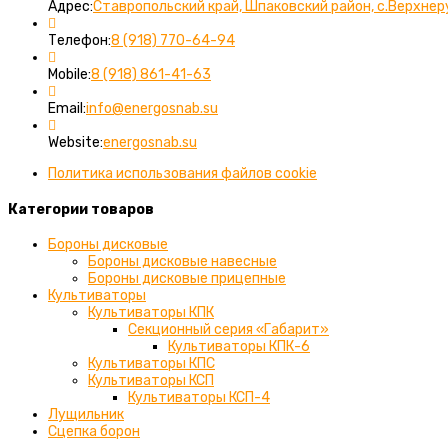
Адрес:
Ставропольский край, Шпаковский район, с.Верхнер
Откроется
Телефон:
8 (918) 770-64-94
в
Откроется
вашем
Mobile:
8 (918) 861-41-63
в
приложении
вашем
Откроется
Email:
info@energosnab.su
приложении
в
вашем
Website:
energosnab.su
приложении
Политика использования файлов cookie
Категории товаров
Бороны дисковые
Бороны дисковые навесные
Бороны дисковые прицепные
Культиваторы
Культиваторы КПК
Секционный серия «Габарит»
Культиваторы КПК-6
Культиваторы КПС
Культиваторы КСП
Культиваторы КСП-4
Лущильник
Сцепка борон