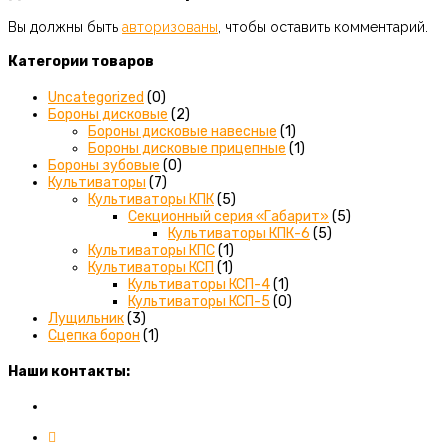
Вы должны быть
авторизованы
, чтобы оставить комментарий.
Категории товаров
Uncategorized
(0)
Бороны дисковые
(2)
Бороны дисковые навесные
(1)
Бороны дисковые прицепные
(1)
Бороны зубовые
(0)
Культиваторы
(7)
Культиваторы КПК
(5)
Секционный серия «Габарит»
(5)
Культиваторы КПК-6
(5)
Культиваторы КПС
(1)
Культиваторы КСП
(1)
Культиваторы КСП-4
(1)
Культиваторы КСП-5
(0)
Лущильник
(3)
Сцепка борон
(1)
Наши контакты:
Вы можете связаться с нами любым удобным для вас спос