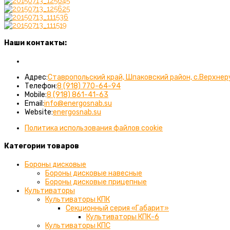
Наши контакты:
Вы можете связаться с нами любым удобным для вас спос
Адрес:
Ставропольский край, Шпаковский район, с.Верхнер
Откроется
Телефон:
8 (918) 770-64-94
Откроется
в
Mobile:
8 (918) 861-41-63
в
Откроется
вашем
Email:
info@energosnab.su
вашем
в
приложении
Website:
energosnab.su
приложении
вашем
Политика использования файлов cookie
приложении
Категории товаров
Бороны дисковые
Бороны дисковые навесные
Бороны дисковые прицепные
Культиваторы
Культиваторы КПК
Секционный серия «Габарит»
Культиваторы КПК-6
Культиваторы КПС