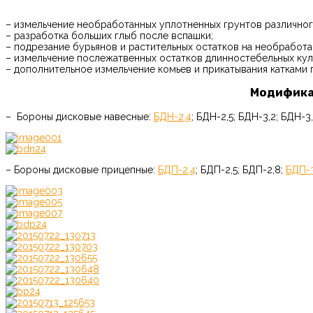
– измельчение необработанных уплотненных грунтов различног
– разработка больших глыб после вспашки;
– подрезание бурьянов и растительных остатков на необработа
– измельчение послежатвенных остатков длинностебельных кул
– дополнительное измельчение комьев и прикатывания катками 
Модифика
– Бороны дисковые навесные:
БДН-2,4
; БДН-2,5; БДН-3,2; БДН-3,
– Бороны дисковые прицепные:
БДП-2,4
; БДП-2,5; БДП-2,8;
БДП-3