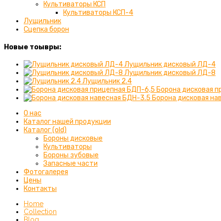
Культиваторы КСП
Культиваторы КСП-4
Лущильник
Сцепка борон
Новые тоывры:
Лущильник дисковый ЛД-4
Лущильник дисковый ЛД-8
Лущильник 2.4
Борона дисковая п
Борона дисковая на
О нас
Каталог нашей продукции
Каталог (old)
Бороны дисковые
Культиваторы
Бороны зубовые
Запасные части
Фотогалерея
Цены
Контакты
Home
Collection
Blog