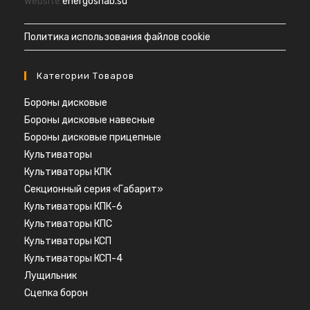
вашем
Website:
energosnab.su
приложении
Политика использования файлов cookie
Категории Товаров
Бороны дисковые
Бороны дисковые навесные
Бороны дисковые прицепные
Культиваторы
Культиваторы КПК
Секционный серия «Габарит»
Культиваторы КПК-6
Культиваторы КПС
Культиваторы КСП
Культиваторы КСП-4
Лущильник
Сцепка борон