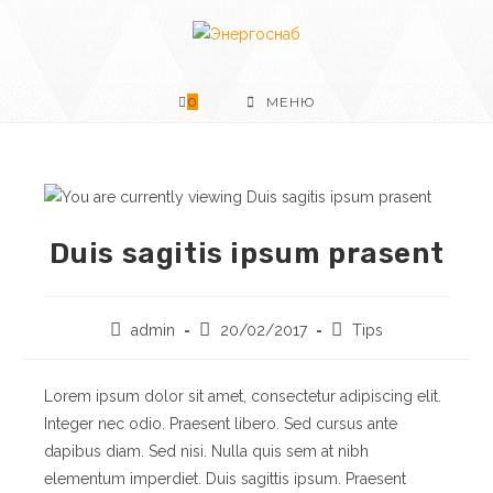
Перейти
к
содержимому
0
МЕНЮ
Duis sagitis ipsum prasent
Post
Запись
Post
admin
20/02/2017
Tips
author:
опубликована:
category:
Lorem ipsum dolor sit amet, consectetur adipiscing elit.
Integer nec odio. Praesent libero. Sed cursus ante
dapibus diam. Sed nisi. Nulla quis sem at nibh
elementum imperdiet. Duis sagittis ipsum. Praesent