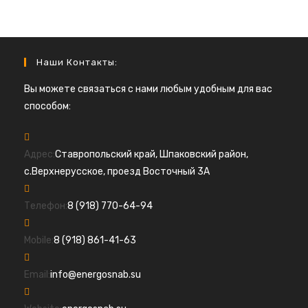
Наши Контакты:
Вы можете связаться с нами любым удобным для вас
способом:
Адрес:
Ставропольский край, Шпаковский район,
с.Верхнерусское, проезд Восточный 3А
Откроется
Телефон:
8 (918) 770-64-94
в
Откроется
вашем
Mobile:
8 (918) 861-41-63
в
приложении
вашем
Откроется
Email:
info@energosnab.su
приложении
в