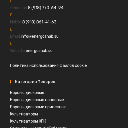
Откроется
Телефон:
8 (918) 770-64-94
в
Откроется
вашем
Mobile:
8 (918) 861-41-63
в
приложении
вашем
Откроется
Email:
info@energosnab.su
приложении
в
вашем
Website:
energosnab.su
приложении
Политика использования файлов cookie
Категории Товаров
Бороны дисковые
Бороны дисковые навесные
Бороны дисковые прицепные
Культиваторы
Культиваторы КПК