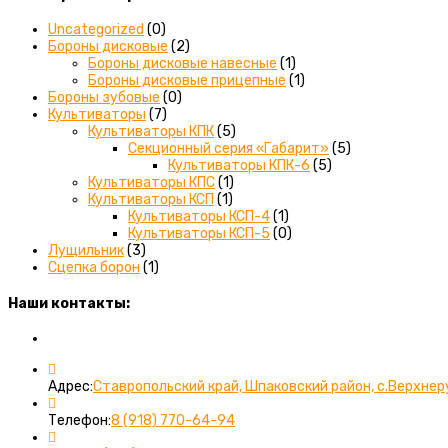
Uncategorized
(0)
Бороны дисковые
(2)
Бороны дисковые навесные
(1)
Бороны дисковые прицепные
(1)
Бороны зубовые
(0)
Культиваторы
(7)
Культиваторы КПК
(5)
Секционный серия «Габарит»
(5)
Культиваторы КПК-6
(5)
Культиваторы КПС
(1)
Культиваторы КСП
(1)
Культиваторы КСП-4
(1)
Культиваторы КСП-5
(0)
Лущильник
(3)
Сцепка борон
(1)
Наши контакты:
Вы можете связаться с нами любым удобным для вас спос
Адрес:
Ставропольский край, Шпаковский район, с.Верхнер
Откроется
Телефон:
8 (918) 770-64-94
в