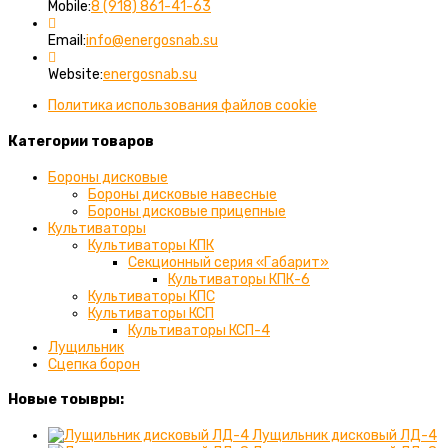
Откроется
вашем
Mobile:
8 (918) 861-41-63
в
приложении
вашем
Откроется
Email:
info@energosnab.su
приложении
в
вашем
Website:
energosnab.su
приложении
Политика использования файлов cookie
Категории товаров
Бороны дисковые
Бороны дисковые навесные
Бороны дисковые прицепные
Культиваторы
Культиваторы КПК
Секционный серия «Габарит»
Культиваторы КПК-6
Культиваторы КПС
Культиваторы КСП
Культиваторы КСП-4
Лущильник
Сцепка борон
Новые тоывры:
Лущильник дисковый ЛД-4