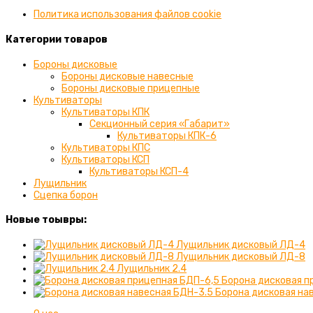
приложении
вашем
Политика использования файлов cookie
приложении
Категории товаров
Бороны дисковые
Бороны дисковые навесные
Бороны дисковые прицепные
Культиваторы
Культиваторы КПК
Секционный серия «Габарит»
Культиваторы КПК-6
Культиваторы КПС
Культиваторы КСП
Культиваторы КСП-4
Лущильник
Сцепка борон
Новые тоывры:
Лущильник дисковый ЛД-4
Лущильник дисковый ЛД-8
Лущильник 2.4
Борона дисковая п
Борона дисковая на