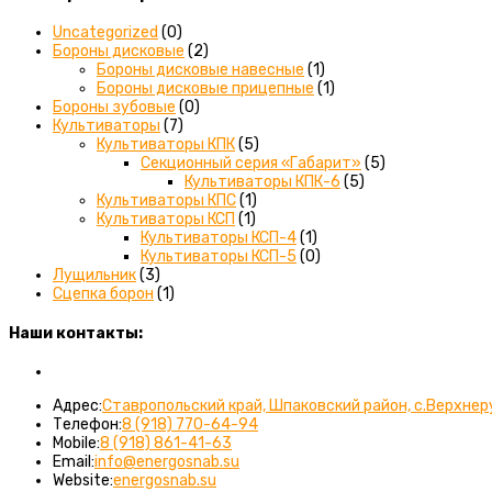
Uncategorized
(0)
Бороны дисковые
(2)
Бороны дисковые навесные
(1)
Бороны дисковые прицепные
(1)
Бороны зубовые
(0)
Культиваторы
(7)
Культиваторы КПК
(5)
Секционный серия «Габарит»
(5)
Культиваторы КПК-6
(5)
Культиваторы КПС
(1)
Культиваторы КСП
(1)
Культиваторы КСП-4
(1)
Культиваторы КСП-5
(0)
Лущильник
(3)
Сцепка борон
(1)
Наши контакты:
Вы можете связаться с нами любым удобным для вас спос
Адрес:
Ставропольский край, Шпаковский район, с.Верхнер
Откроется
Телефон:
8 (918) 770-64-94
Откроется
в
Mobile:
8 (918) 861-41-63
в
Откроется
вашем
Email:
info@energosnab.su
вашем
в
приложении
Website:
energosnab.su