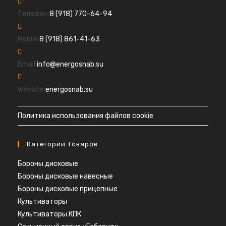
Откроется
Телефон:
8 (918) 770-64-94
в
Откроется
вашем
Mobile:
8 (918) 861-41-63
в
приложении
вашем
Откроется
Email:
info@energosnab.su
приложении
в
вашем
Website:
energosnab.su
приложении
Политика использования файлов cookie
Категории Товаров
Бороны дисковые
Бороны дисковые навесные
Бороны дисковые прицепные
Культиваторы
Культиваторы КПК