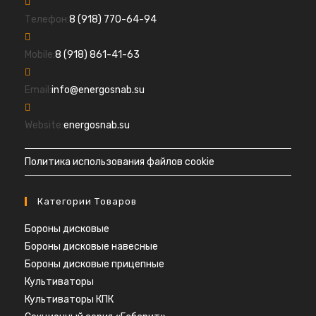
Откроется
Телефон:
8 (918) 770-64-94
в
Откроется
вашем
Mobile:
8 (918) 861-41-63
в
приложении
вашем
Откроется
Email:
info@energosnab.su
приложении
в
вашем
Website:
energosnab.su
приложении
Политика использования файлов cookie
Категории Товаров
Бороны дисковые
Бороны дисковые навесные
Бороны дисковые прицепные
Культиваторы
Культиваторы КПК