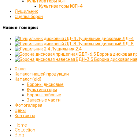
Культиваторы КСП
Культиваторы КСП-4
Лущильник
Сцепка борон
Новые тоывры:
Лущильник дисковый ЛД-4
Лущильник дисковый ЛД-8
Лущильник 2.4
Борона дисковая п
Борона дисковая на
О нас
Каталог нашей продукции
Каталог (old)
Бороны дисковые
Культиваторы
Бороны зубовые
Запасные части
Фотогалерея
Цены
Контакты
Home
Collection
Blog