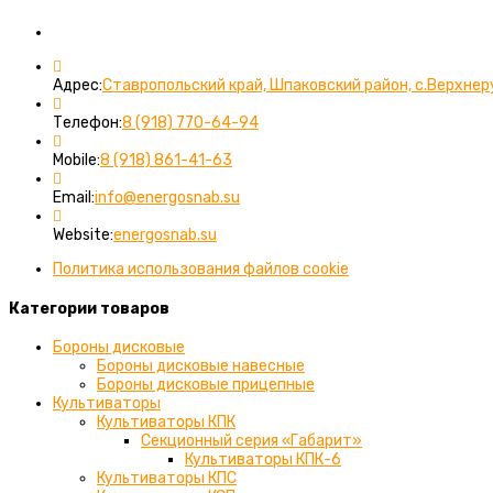
Вы можете связаться с нами любым удобным для вас спос
Адрес:
Ставропольский край, Шпаковский район, с.Верхнер
Откроется
Телефон:
8 (918) 770-64-94
в
Откроется
вашем
Mobile:
8 (918) 861-41-63
в
приложении
вашем
Откроется
Email:
info@energosnab.su
приложении
в
вашем
Website:
energosnab.su
приложении
Политика использования файлов cookie
Категории товаров
Бороны дисковые
Бороны дисковые навесные
Бороны дисковые прицепные
Культиваторы
Культиваторы КПК
Секционный серия «Габарит»
Культиваторы КПК-6
Культиваторы КПС