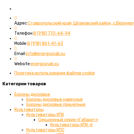
Вы можете связаться с нами любым удобным для вас спос
Адрес:
Ставропольский край, Шпаковский район, с.Верхнер
Откроется
Телефон:
8 (918) 770-64-94
в
Откроется
вашем
Mobile:
8 (918) 861-41-63
в
приложении
вашем
Откроется
Email:
info@energosnab.su
приложении
в
вашем
Website:
energosnab.su
приложении
Политика использования файлов cookie
Категории товаров
Бороны дисковые
Бороны дисковые навесные
Бороны дисковые прицепные
Культиваторы
Культиваторы КПК
Секционный серия «Габарит»
Культиваторы КПК-6
Культиваторы КПС