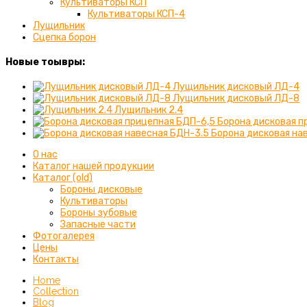
Культиваторы КСП
Культиваторы КСП-4
Лущильник
Сцепка борон
Новые тоывры:
Лущильник дисковый ЛД-4
Лущильник дисковый ЛД-8
Лущильник 2.4
Борона дисковая п
Борона дисковая на
О нас
Каталог нашей продукции
Каталог (old)
Бороны дисковые
Культиваторы
Бороны зубовые
Запасные части
Фотогалерея
Цены
Контакты
Home
Collection
Blog