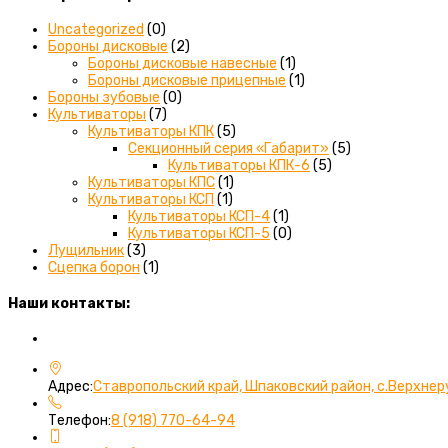
Uncategorized
(0)
Бороны дисковые
(2)
Бороны дисковые навесные
(1)
Бороны дисковые прицепные
(1)
Бороны зубовые
(0)
Культиваторы
(7)
Культиваторы КПК
(5)
Секционный серия «Габарит»
(5)
Культиваторы КПК-6
(5)
Культиваторы КПС
(1)
Культиваторы КСП
(1)
Культиваторы КСП-4
(1)
Культиваторы КСП-5
(0)
Лущильник
(3)
Сцепка борон
(1)
Наши контакты:
Вы можете связаться с нами любым удобным для вас спос
Адрес:
Ставропольский край, Шпаковский район, с.Верхнер
Откроется
Телефон:
8 (918) 770-64-94
в