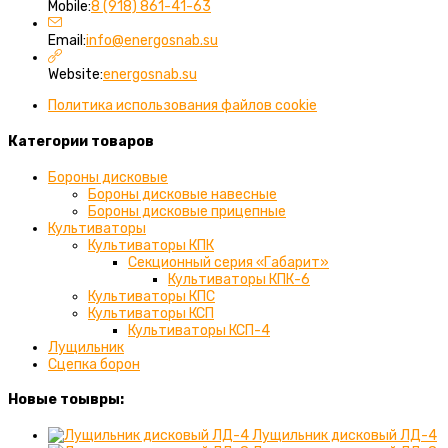
Откроется
вашем
Mobile:
8 (918) 861-41-63
в
приложении
вашем
Откроется
Email:
info@energosnab.su
приложении
в
вашем
Website:
energosnab.su
приложении
Политика использования файлов cookie
Категории товаров
Бороны дисковые
Бороны дисковые навесные
Бороны дисковые прицепные
Культиваторы
Культиваторы КПК
Секционный серия «Габарит»
Культиваторы КПК-6
Культиваторы КПС
Культиваторы КСП
Культиваторы КСП-4
Лущильник
Сцепка борон
Новые тоывры:
Лущильник дисковый ЛД-4