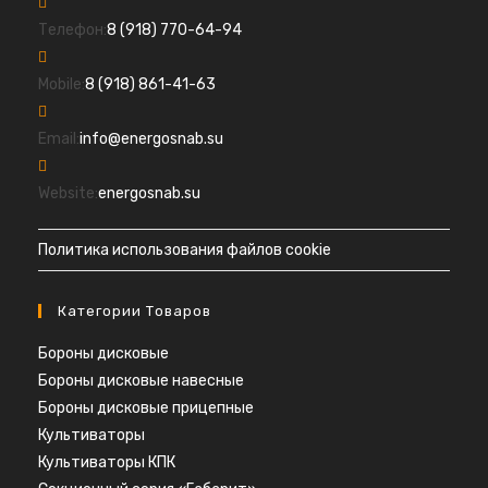
Откроется
Телефон:
8 (918) 770-64-94
в
Откроется
вашем
Mobile:
8 (918) 861-41-63
в
приложении
вашем
Откроется
Email:
info@energosnab.su
приложении
в
вашем
Website:
energosnab.su
приложении
Политика использования файлов cookie
Категории Товаров
Бороны дисковые
Бороны дисковые навесные
Бороны дисковые прицепные
Культиваторы
Культиваторы КПК