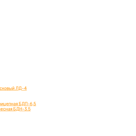
сковый ЛД-4
рицепная БДП-6,5
весная БДН-3.5