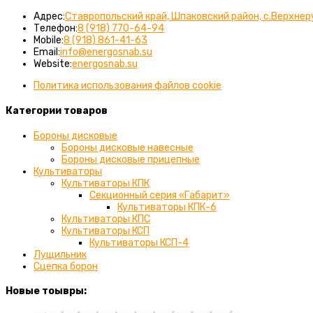
Адрес:
Ставропольский край, Шпаковский район, с.Верхнер
Откроется
Телефон:
8 (918) 770-64-94
Откроется
в
Mobile:
8 (918) 861-41-63
в
Откроется
вашем
Email:
info@energosnab.su
вашем
в
приложении
Website:
energosnab.su
приложении
вашем
Политика использования файлов cookie
приложении
Категории товаров
Бороны дисковые
Бороны дисковые навесные
Бороны дисковые прицепные
Культиваторы
Культиваторы КПК
Секционный серия «Габарит»
Культиваторы КПК-6
Культиваторы КПС
Культиваторы КСП
Культиваторы КСП-4
Лущильник
Сцепка борон
Новые тоывры: