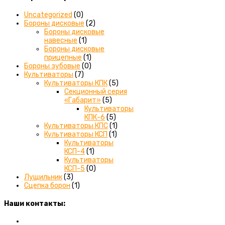
Uncategorized
(0)
Бороны дисковые
(2)
Бороны дисковые
навесные
(1)
Бороны дисковые
прицепные
(1)
Бороны зубовые
(0)
Культиваторы
(7)
Культиваторы КПК
(5)
Секционный серия
«Габарит»
(5)
Культиваторы
КПК-6
(5)
Культиваторы КПС
(1)
Культиваторы КСП
(1)
Культиваторы
КСП-4
(1)
Культиваторы
КСП-5
(0)
Лущильник
(3)
Сцепка борон
(1)
Наши контакты:
Вы можете связаться с нами любым удобным для вас спос